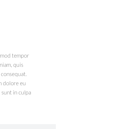
iusmod tempor
niam, quis
o consequat.
um dolore eu
 sunt in culpa