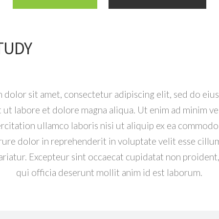
TUDY
dolor sit amet, consectetur adipiscing elit, sed do e
t ut labore et dolore magna aliqua. Ut enim ad minim ve
rcitation ullamco laboris nisi ut aliquip ex ea commod
rure dolor in reprehenderit in voluptate velit esse cill
pariatur. Excepteur sint occaecat cupidatat non proident,
qui officia deserunt mollit anim id est laborum.