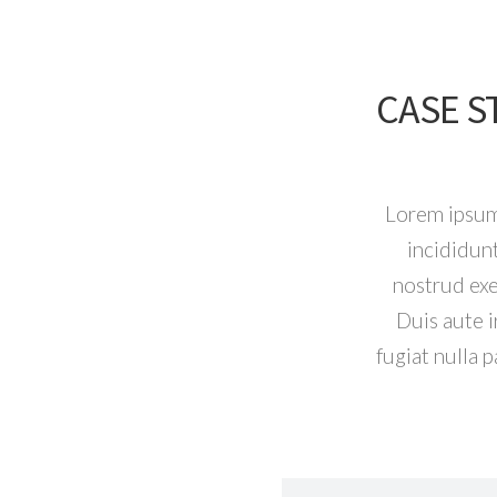
CASE S
Lorem ipsum 
incididun
nostrud exe
Duis aute i
fugiat nulla 