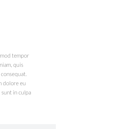
iusmod tempor
niam, quis
o consequat.
um dolore eu
 sunt in culpa