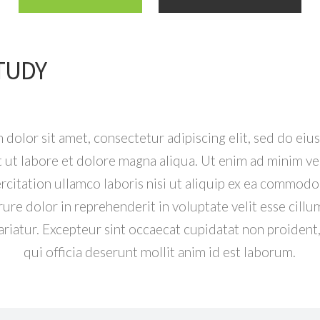
TUDY
dolor sit amet, consectetur adipiscing elit, sed do e
t ut labore et dolore magna aliqua. Ut enim ad minim ve
rcitation ullamco laboris nisi ut aliquip ex ea commod
rure dolor in reprehenderit in voluptate velit esse cill
pariatur. Excepteur sint occaecat cupidatat non proident,
qui officia deserunt mollit anim id est laborum.