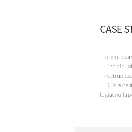
CASE S
Lorem ipsum 
incididun
nostrud exe
Duis aute i
fugiat nulla 